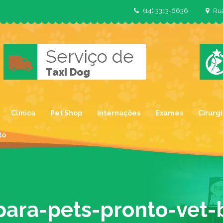
(14) 3313-6636
Rua
Serviço de
Taxi Dog
Clínica
Pet Shop
Internações
Exames
Cirurg
to
-para-pets-pronto-vet-